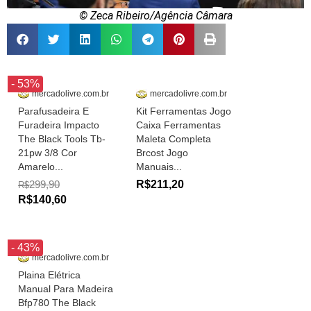
© Zeca Ribeiro/Agência Câmara
- 53%
mercadolivre.com.br
mercadolivre.com.br
Parafusadeira E
Kit Ferramentas Jogo
Furadeira Impacto
Caixa Ferramentas
The Black Tools Tb-
Maleta Completa
21pw 3/8 Cor
Brcost Jogo
Amarelo...
Manuais...
299,90
R$211,20
R$
R$140,60
- 43%
mercadolivre.com.br
Plaina Elétrica
Manual Para Madeira
Bfp780 The Black