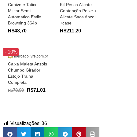
Canivete Tatico
Kit Pesca Alicate
Militar Semi
Contenção Peixe +
Automatico Estilo
Alicate Saca Anzol
Browning 364b
+case
R$48,70
R$211,20
- 10%
mercadolivre.com.br
Caixa Maleta Anzóis
Chumbo Girador
Estojo Tralha
Completa
78,90
R$71,01
R$
Visualizações:
36