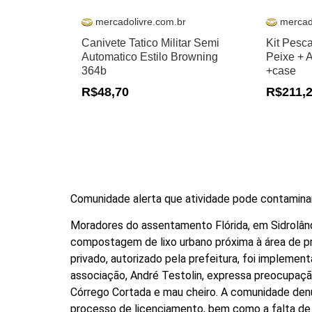
mercadolivre.com.br
mercad
Canivete Tatico Militar Semi
Kit Pesc
Automatico Estilo Browning
Peixe + 
364b
+case
R$48,70
R$211,
Comunidade alerta que atividade pode contaminar
Moradores do assentamento Flórida, em Sidrolând
compostagem de lixo urbano próxima à área de
privado, autorizado pela prefeitura, foi impleme
associação, André Testolin, expressa preocupaç
Córrego Cortada e mau cheiro. A comunidade denu
processo de licenciamento, bem como a falta de