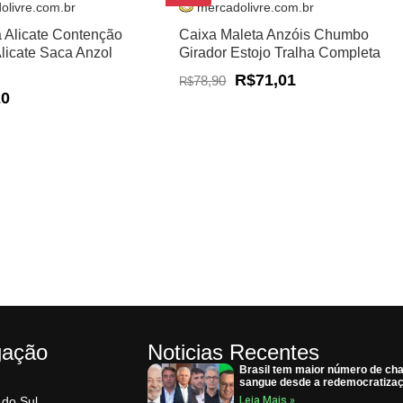
olivre.com.br
mercadolivre.com.br
a Alicate Contenção
Caixa Maleta Anzóis Chumbo
Alicate Saca Anzol
Girador Estojo Tralha Completa
R$71,01
78,90
R$
20
gação
Noticias Recentes
Brasil tem maior número de cha
sangue desde a redemocratiza
 do Sul
Leia Mais »