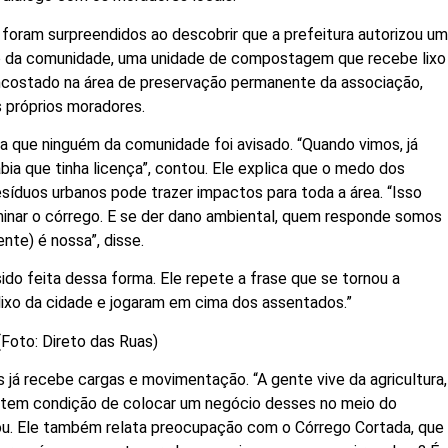
 foram surpreendidos ao descobrir que a prefeitura autorizou u
mo da comunidade, uma unidade de compostagem que recebe lixo
 encostado na área de preservação permanente da associação,
 próprios moradores.
ma que ninguém da comunidade foi avisado. “Quando vimos, já
bia que tinha licença”, contou. Ele explica que o medo dos
síduos urbanos pode trazer impactos para toda a área. “Isso
aminar o córrego. E se der dano ambiental, quem responde somos
te) é nossa”, disse.
sido feita dessa forma. Ele repete a frase que se tornou a
lixo da cidade e jogaram em cima dos assentados.”
Foto: Direto das Ruas)
s já recebe cargas e movimentação. “A gente vive da agricultura,
o tem condição de colocar um negócio desses no meio do
mou. Ele também relata preocupação com o Córrego Cortada, que