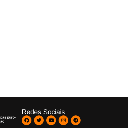
Redes Sociais
pas puro-
ção