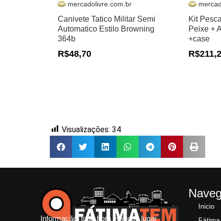
mercadolivre.com.br
mercad
Canivete Tatico Militar Semi
Kit Pesc
Automatico Estilo Browning
Peixe + 
364b
+case
R$48,70
R$211,
Visualizações:
34
Nave
Inicio
Informação, toda hora em todo lugar
Fátima