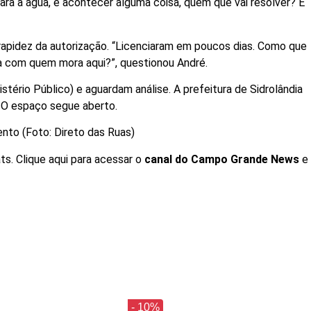
para a água, e acontecer alguma coisa, quem que vai resolver? É
rapidez da autorização. “Licenciaram em poucos dias. Como que
a com quem mora aqui?”, questionou André.
tério Público) e aguardam análise. A prefeitura de Sidrolândia
 O espaço segue aberto.
nto (Foto: Direto das Ruas)
ts. Clique aqui para acessar o
canal do
Campo Grande News
e
- 10%