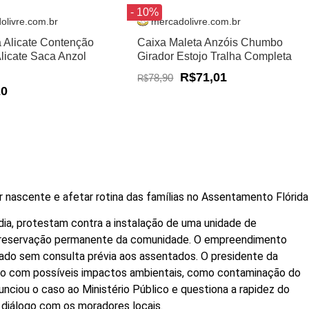
- 10%
olivre.com.br
mercadolivre.com.br
a Alicate Contenção
Caixa Maleta Anzóis Chumbo
Alicate Saca Anzol
Girador Estojo Tralha Completa
R$71,01
78,90
R$
20
 nascente e afetar rotina das famílias no Assentamento Flórida
ia, protestam contra a instalação de uma unidade de
 preservação permanente da comunidade. O empreendimento
ntado sem consulta prévia aos assentados. O presidente da
ão com possíveis impactos ambientais, como contaminação do
nciou o caso ao Ministério Público e questiona a rapidez do
 diálogo com os moradores locais.