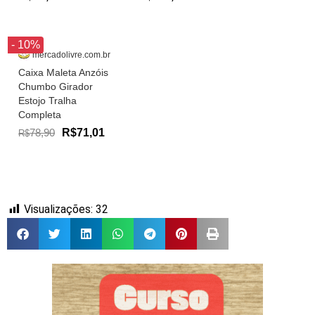
- 10%
mercadolivre.com.br
Caixa Maleta Anzóis
Chumbo Girador
Estojo Tralha
Completa
78,90
R$71,01
R$
Visualizações:
32