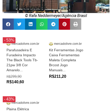
© Rafa Neddermeyer/Agência Brasil
- 53%
mercadolivre.com.br
mercadolivre.com.br
Parafusadeira E
Kit Ferramentas Jogo
Furadeira Impacto
Caixa Ferramentas
The Black Tools Tb-
Maleta Completa
21pw 3/8 Cor
Brcost Jogo
Amarelo...
Manuais...
299,90
R$211,20
R$
R$140,60
- 43%
mercadolivre.com.br
Plaina Elétrica