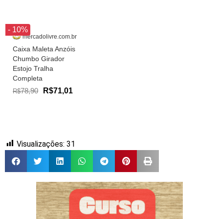
- 10%
mercadolivre.com.br
Caixa Maleta Anzóis
Chumbo Girador
Estojo Tralha
Completa
78,90
R$71,01
R$
Visualizações:
31