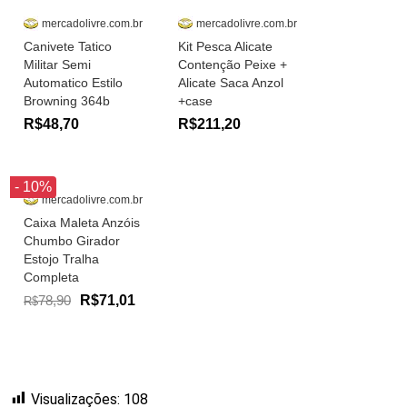
mercadolivre.com.br
mercadolivre.com.br
Canivete Tatico
Kit Pesca Alicate
Militar Semi
Contenção Peixe +
Automatico Estilo
Alicate Saca Anzol
Browning 364b
+case
R$48,70
R$211,20
- 10%
mercadolivre.com.br
Caixa Maleta Anzóis
Chumbo Girador
Estojo Tralha
Completa
78,90
R$71,01
R$
Visualizações:
108