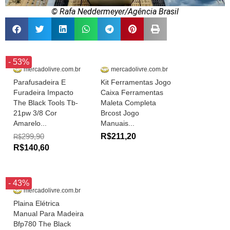
© Rafa Neddermeyer/Agência Brasil
- 53%
mercadolivre.com.br
mercadolivre.com.br
Parafusadeira E
Kit Ferramentas Jogo
Furadeira Impacto
Caixa Ferramentas
The Black Tools Tb-
Maleta Completa
21pw 3/8 Cor
Brcost Jogo
Amarelo...
Manuais...
299,90
R$211,20
R$
R$140,60
- 43%
mercadolivre.com.br
Plaina Elétrica
Manual Para Madeira
Bfp780 The Black