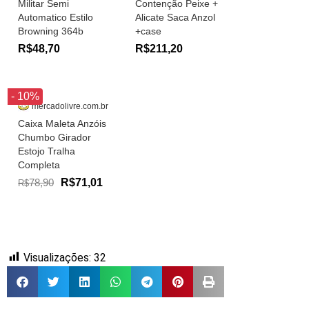
Militar Semi
Contenção Peixe +
Automatico Estilo
Alicate Saca Anzol
Browning 364b
+case
R$48,70
R$211,20
- 10%
mercadolivre.com.br
Caixa Maleta Anzóis
Chumbo Girador
Estojo Tralha
Completa
78,90
R$71,01
R$
Visualizações:
32