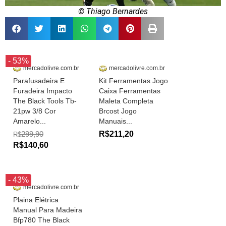
© Thiago Bernardes
- 53%
mercadolivre.com.br
mercadolivre.com.br
Parafusadeira E
Kit Ferramentas Jogo
Furadeira Impacto
Caixa Ferramentas
The Black Tools Tb-
Maleta Completa
21pw 3/8 Cor
Brcost Jogo
Amarelo...
Manuais...
299,90
R$211,20
R$
R$140,60
- 43%
mercadolivre.com.br
Plaina Elétrica
Manual Para Madeira
Bfp780 The Black