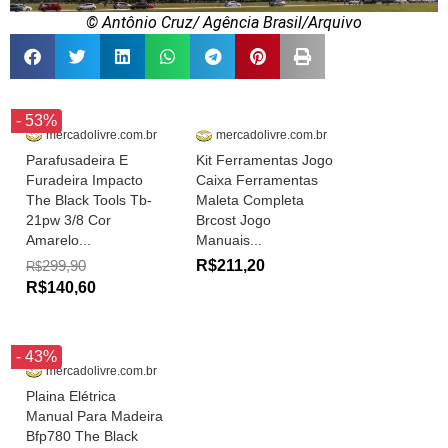
© Antônio Cruz/ Agência Brasil/Arquivo
- 53%
mercadolivre.com.br
mercadolivre.com.br
Parafusadeira E
Kit Ferramentas Jogo
Furadeira Impacto
Caixa Ferramentas
The Black Tools Tb-
Maleta Completa
21pw 3/8 Cor
Brcost Jogo
Amarelo...
Manuais...
299,90
R$211,20
R$
R$140,60
- 43%
mercadolivre.com.br
Plaina Elétrica
Manual Para Madeira
Bfp780 The Black