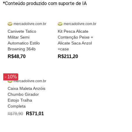
*Conteúdo produzido com suporte de IA
mercadolivre.com.br
mercadolivre.com.br
Canivete Tatico
Kit Pesca Alicate
Militar Semi
Contenção Peixe +
Automatico Estilo
Alicate Saca Anzol
Browning 364b
+case
R$48,70
R$211,20
- 10%
mercadolivre.com.br
Caixa Maleta Anzóis
Chumbo Girador
Estojo Tralha
Completa
78,90
R$71,01
R$