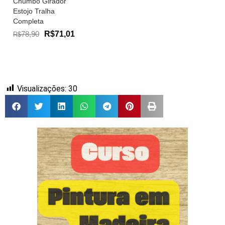
Chumbo Girador
Estojo Tralha
Completa
78,90
R$71,01
R$
Visualizações:
30