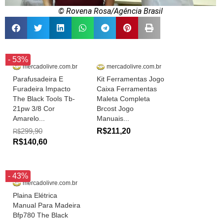
© Rovena Rosa/Agência Brasil
- 53%
mercadolivre.com.br
mercadolivre.com.br
Parafusadeira E
Kit Ferramentas Jogo
Furadeira Impacto
Caixa Ferramentas
The Black Tools Tb-
Maleta Completa
21pw 3/8 Cor
Brcost Jogo
Amarelo...
Manuais...
299,90
R$211,20
R$
R$140,60
- 43%
mercadolivre.com.br
Plaina Elétrica
Manual Para Madeira
Bfp780 The Black