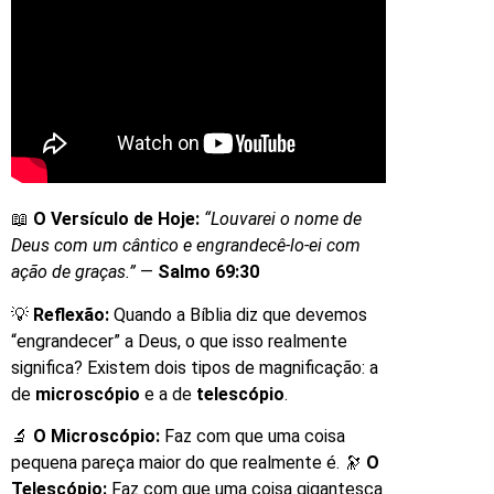
📖
O Versículo de Hoje:
“Louvarei o nome de
Deus com um cântico e engrandecê-lo-ei com
ação de graças.”
—
Salmo 69:30
💡
Reflexão:
Quando a Bíblia diz que devemos
“engrandecer” a Deus, o que isso realmente
significa? Existem dois tipos de magnificação: a
de
microscópio
e a de
telescópio
.
🔬
O Microscópio:
Faz com que uma coisa
pequena pareça maior do que realmente é. 🔭
O
Telescópio:
Faz com que uma coisa gigantesca