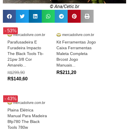
© Ana/Cetic.br
- 53%
mercadolivre.com.br
mercadolivre.com.br
Parafusadeira E
Kit Ferramentas Jogo
Furadeira Impacto
Caixa Ferramentas
The Black Tools Tb-
Maleta Completa
21pw 3/8 Cor
Brcost Jogo
Amarelo...
Manuais...
299,90
R$211,20
R$
R$140,60
- 43%
mercadolivre.com.br
Plaina Elétrica
Manual Para Madeira
Bfp780 The Black
Tools 780w