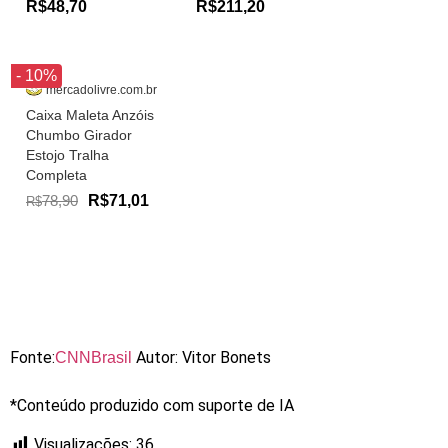
R$48,70
R$211,20
- 10%
mercadolivre.com.br
Caixa Maleta Anzóis
Chumbo Girador
Estojo Tralha
Completa
78,90
R$71,01
R$
Fonte:
Autor: Vitor Bonets
CNNBrasil
*Conteúdo produzido com suporte de IA
Visualizações:
36