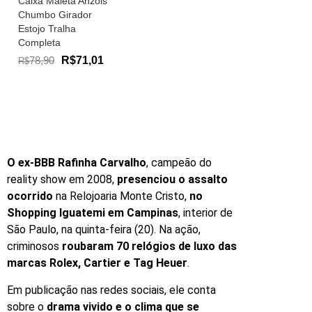
Caixa Maleta Anzóis
Chumbo Girador
Estojo Tralha
Completa
78,90
R$71,01
R$
O ex-BBB Rafinha Carvalho
, campeão do
reality show em 2008,
presenciou o assalto
ocorrido
na Relojoaria Monte Cristo,
no
Shopping Iguatemi em Campinas
, interior de
São Paulo, na quinta-feira (20). Na ação,
criminosos
roubaram 70 relógios de luxo das
marcas
Rolex, Cartier e Tag Heuer
.
Em publicação nas redes sociais, ele conta
sobre o
drama vivido e o clima que se