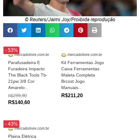
© Reuters/Jaimi Joy/Proibida reprodução
- 53%
mercadolivre.com.br
mercadolivre.com.br
Parafusadeira E
Kit Ferramentas Jogo
Furadeira Impacto
Caixa Ferramentas
The Black Tools Tb-
Maleta Completa
21pw 3/8 Cor
Brcost Jogo
Amarelo...
Manuais...
299,90
R$211,20
R$
R$140,60
- 43%
mercadolivre.com.br
Plaina Elétrica