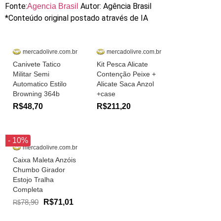
Fonte:
Autor: Agência Brasil
Agencia Brasil
*Conteúdo original postado através de IA
mercadolivre.com.br
mercadolivre.com.br
Canivete Tatico
Kit Pesca Alicate
Militar Semi
Contenção Peixe +
Automatico Estilo
Alicate Saca Anzol
Browning 364b
+case
R$48,70
R$211,20
- 10%
mercadolivre.com.br
Caixa Maleta Anzóis
Chumbo Girador
Estojo Tralha
Completa
78,90
R$71,01
R$