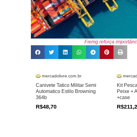
Fiemg reforça importânc
mercadolivre.com.br
mercad
Canivete Tatico Militar Semi
Kit Pesc
Automatico Estilo Browning
Peixe + 
364b
+case
R$48,70
R$211,