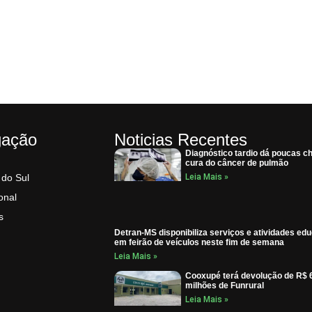
gação
Noticias Recentes
Diagnóstico tardio dá poucas c
cura do câncer de pulmão
 do Sul
Leia Mais »
onal
s
Detran-MS disponibiliza serviços e atividades ed
em feirão de veículos neste fim de semana
Leia Mais »
Cooxupé terá devolução de R$ 
milhões de Funrural
Leia Mais »