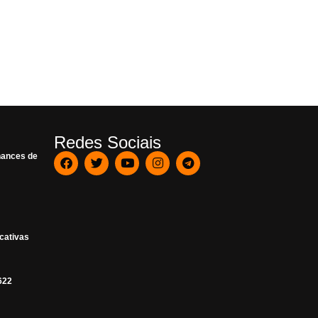
Redes Sociais
hances de
ucativas
622