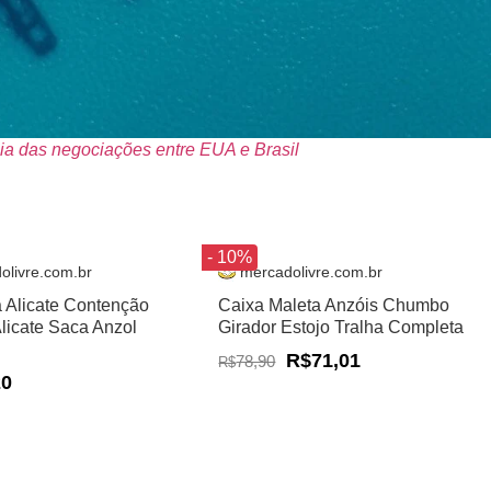
ia das negociações entre EUA e Brasil
- 10%
olivre.com.br
mercadolivre.com.br
a Alicate Contenção
Caixa Maleta Anzóis Chumbo
Alicate Saca Anzol
Girador Estojo Tralha Completa
R$71,01
78,90
R$
20