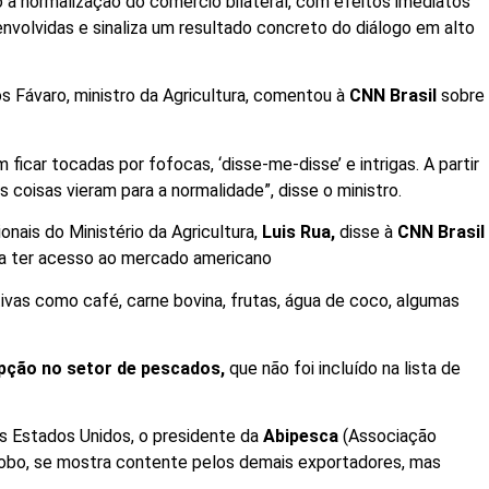
à normalização do comércio bilateral, com efeitos imediatos
envolvidas e sinaliza um resultado concreto do diálogo em alto
os Fávaro, ministro da Agricultura, comentou à
CNN Brasil
sobre
icar tocadas por fofocas, ‘disse-me-disse’ e intrigas. A partir
 coisas vieram para a normalidade”, disse o ministro.
nais do Ministério da Agricultura,
Luis Rua,
disse à
CNN Brasil
ta a ter acesso ao mercado americano
ivas como café, carne bovina, frutas, água de coco, algumas
pção no setor de pescados,
que não foi incluído na lista de
s Estados Unidos, o presidente da
Abipesca
(Associação
 Lobo, se mostra contente pelos demais exportadores, mas