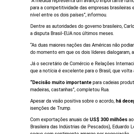
“A medida representa um avanço importante rumo 
para a competitividade das empresas brasileiras 
nível entre os dois países”, informou.
Dentre as autoridades do governo brasileiro, Carl
a disputa Brasil-EUA nos últimos meses.
“As duas maiores nações das Américas não podiam f
do momento em que os dois líderes dialogaram, as
Já o secretário de Comércio e Relações Internacio
que a notícia é excelente para o Brasil, que vol
“Decisão muito importante
para cadeias produt
madeiras, castanhas”, completou Rua.
Apesar da visão positiva sobre o acordo,
há dece
isenções de Trump.
Com exportações anuais de
US$ 300 milhões
ao
Brasileira das Indústrias de Pescados), Eduardo
segue com sentimento amargo por negociação.