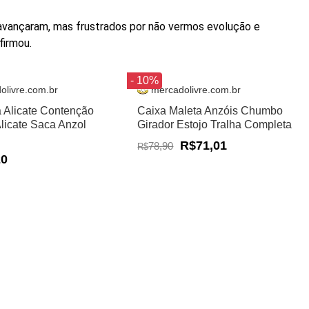
avançaram, mas frustrados por não vermos evolução e
firmou.
- 10%
olivre.com.br
mercadolivre.com.br
a Alicate Contenção
Caixa Maleta Anzóis Chumbo
Alicate Saca Anzol
Girador Estojo Tralha Completa
R$71,01
78,90
R$
20