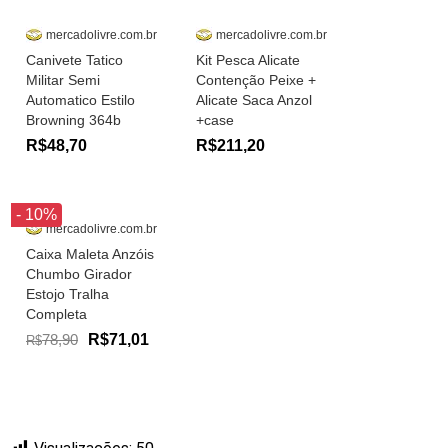
mercadolivre.com.br
mercadolivre.com.br
Canivete Tatico
Kit Pesca Alicate
Militar Semi
Contenção Peixe +
Automatico Estilo
Alicate Saca Anzol
Browning 364b
+case
R$48,70
R$211,20
- 10%
mercadolivre.com.br
Caixa Maleta Anzóis
Chumbo Girador
Estojo Tralha
Completa
78,90
R$71,01
R$