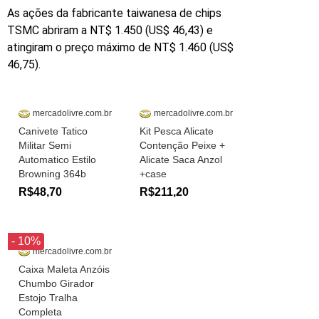
As ações da fabricante taiwanesa de chips
TSMC abriram a NT$ 1.450 (US$ 46,43) e
atingiram o preço máximo de NT$ 1.460 (US$
46,75).
mercadolivre.com.br
mercadolivre.com.br
Canivete Tatico
Kit Pesca Alicate
Militar Semi
Contenção Peixe +
Automatico Estilo
Alicate Saca Anzol
Browning 364b
+case
R$48,70
R$211,20
- 10%
mercadolivre.com.br
Caixa Maleta Anzóis
Chumbo Girador
Estojo Tralha
Completa