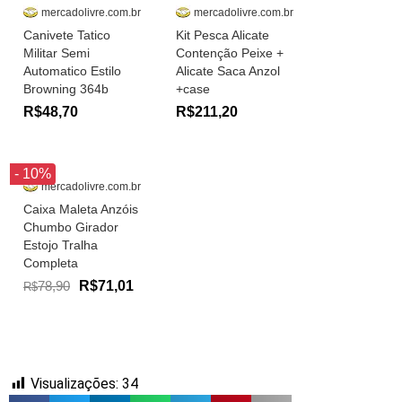
mercadolivre.com.br
mercadolivre.com.br
Canivete Tatico
Kit Pesca Alicate
Militar Semi
Contenção Peixe +
Automatico Estilo
Alicate Saca Anzol
Browning 364b
+case
R$48,70
R$211,20
- 10%
mercadolivre.com.br
Caixa Maleta Anzóis
Chumbo Girador
Estojo Tralha
Completa
78,90
R$71,01
R$
Visualizações:
34