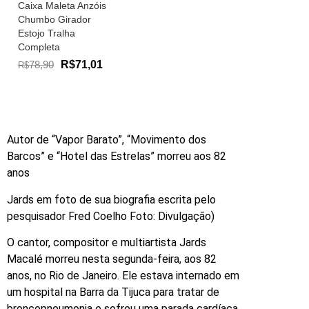
Caixa Maleta Anzóis
Chumbo Girador
Estojo Tralha
Completa
78,90
R$71,01
R$
Autor de “Vapor Barato”, “Movimento dos
Barcos” e “Hotel das Estrelas” morreu aos 82
anos
Jards em foto de sua biografia escrita pelo
pesquisador Fred Coelho Foto: Divulgação)
O cantor, compositor e multiartista Jards
Macalé morreu nesta segunda-feira, aos 82
anos, no Rio de Janeiro. Ele estava internado em
um hospital na Barra da Tijuca para tratar de
broncopneumonia e sofreu uma parada cardíaca.