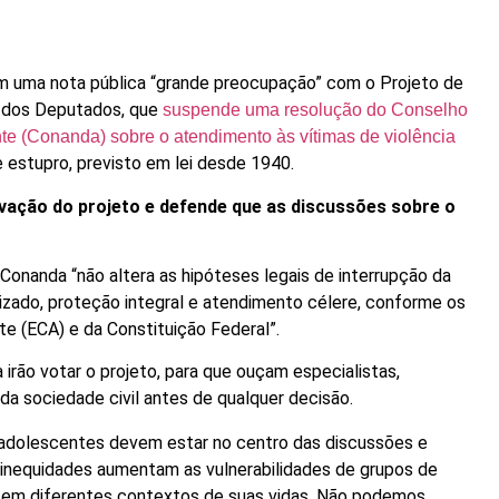
em uma nota pública “grande preocupação” com o Projeto de
a dos Deputados, que
suspende uma resolução do Conselho
te (Conanda) sobre o atendimento às vítimas de violência
e estupro, previsto em lei desde 1940.
ovação do projeto e defende que as discussões sobre o
Conanda “não altera as hipóteses legais de interrupção da
zado, proteção integral e atendimento célere, conforme os
te (ECA) e da Constituição Federal”.
irão votar o projeto, para que ouçam especialistas,
 da sociedade civil antes de qualquer decisão.
 e adolescentes devem estar no centro das discussões e
s inequidades aumentam as vulnerabilidades de grupos de
l, em diferentes contextos de suas vidas. Não podemos