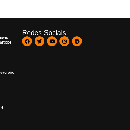
Redes Sociais
uncia
artidos
fevereiro
s e