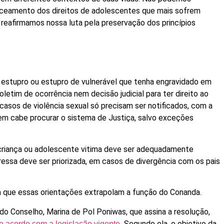
rceamento dos direitos de adolescentes que mais sofrem
reafirmamos nossa luta pela preservação dos princípios
 estupro ou estupro de vulnerável que tenha engravidado em
oletim de ocorrência nem decisão judicial para ter direito ao
casos de violência sexual só precisam ser notificados, com a
quem cabe procurar o sistema de Justiça, salvo exceções
 criança ou adolescente vitima deve ser adequadamente
ressa deve ser priorizada, em casos de divergência com os pais
m que essas orientações extrapolam a função do Conanda.
 do Conselho, Marina de Pol Poniwas, que assina a resolução,
Segundo ela, o objetivo da
e acordo com a legislação vigente.