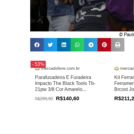
© Paul
- 53%
mercadolivre.com.br
mercad
Parafusadeira E Furadeira
Kit Ferr
Impacto The Black Tools Tb-
Ferramen
21pw 3/8 Cor Amarelo...
Brcost J
R$140,60
R$211,
299,90
R$