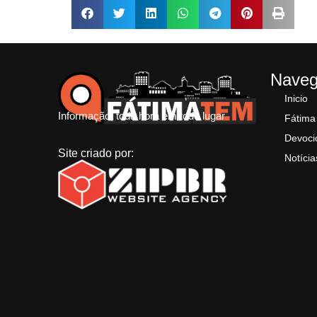
Nave
Inicio
Informação, toda hora em todo lugar
Fátima
Devoci
Site criado por:
Notícia