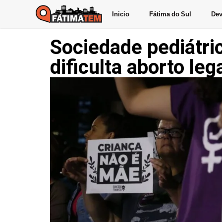
Inicio
Fátima do Sul
Dev
Sociedade pediátric
dificulta aborto leg