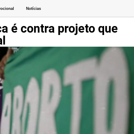
ocional
Notícias
a é contra projeto que
al