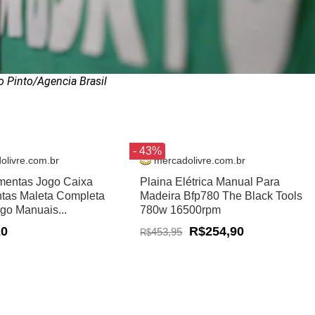
o Pinto/Agencia Brasil
- 43%
olivre.com.br
mercadolivre.com.br
amentas Jogo Caixa
Plaina Elétrica Manual Para
tas Maleta Completa
Madeira Bfp780 The Black Tools
ogo Manuais...
780w 16500rpm
20
R$254,90
453,95
R$