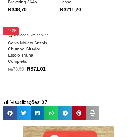
Browning 364b
+case
R$48,70
R$211,20
- 10%
mercadolivre.com.br
Caixa Maleta Anzóis
Chumbo Girador
Estojo Tralha
Completa
78,90
R$71,01
R$
Visualizações:
37