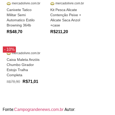
mercadolivre.com.br
mercadolivre.com.br
Canivete Tatico
Kit Pesca Alicate
Militar Semi
Contenção Peixe +
Automatico Estilo
Alicate Saca Anzol
Browning 364b
+case
R$48,70
R$211,20
- 10%
mercadolivre.com.br
Caixa Maleta Anzóis
Chumbo Girador
Estojo Tralha
Completa
78,90
R$71,01
R$
Fonte:
Autor:
Campograndenews.com.br