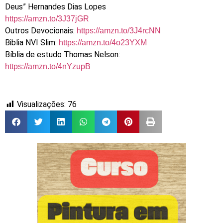
Deus” Hernandes Dias Lopes
https://amzn.to/3J37jGR
Outros Devocionais:
https://amzn.to/3J4rcNN
Biblia NVI Slim:
https://amzn.to/4o23YXM
Bíblia de estudo Thomas Nelson:
https://amzn.to/4nYzupB
Visualizações:
76