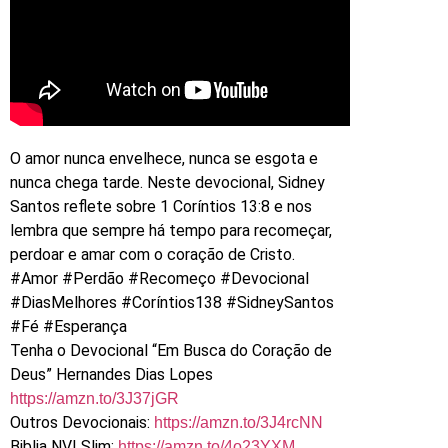
O amor nunca envelhece, nunca se esgota e
nunca chega tarde. Neste devocional, Sidney
Santos reflete sobre 1 Coríntios 13:8 e nos
lembra que sempre há tempo para recomeçar,
perdoar e amar com o coração de Cristo.
#Amor #Perdão #Recomeço #Devocional
#DiasMelhores #Coríntios138 #SidneySantos
#Fé #Esperança
Tenha o Devocional “Em Busca do Coração de
Deus” Hernandes Dias Lopes
https://amzn.to/3J37jGR
Outros Devocionais:
https://amzn.to/3J4rcNN
Biblia NVI Slim:
https://amzn.to/4o23YXM