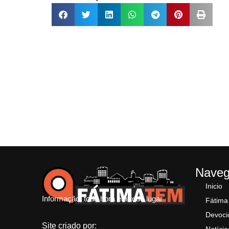
Nave
Inicio
Informação, toda hora em todo lugar
Fátima
Devoci
Site criado por: