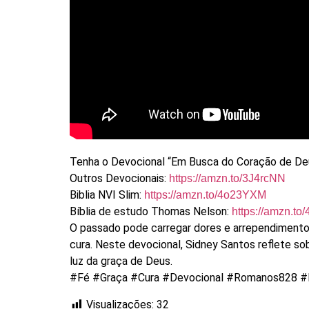
Tenha o Devocional “Em Busca do Coração de D
Outros Devocionais:
https://amzn.to/3J4rcNN
Biblia NVI Slim:
https://amzn.to/4o23YXM
Bíblia de estudo Thomas Nelson:
https://amzn.t
O passado pode carregar dores e arrependimento
cura. Neste devocional, Sidney Santos reflete s
luz da graça de Deus.
#Fé #Graça #Cura #Devocional #Romanos828 #
Visualizações:
32