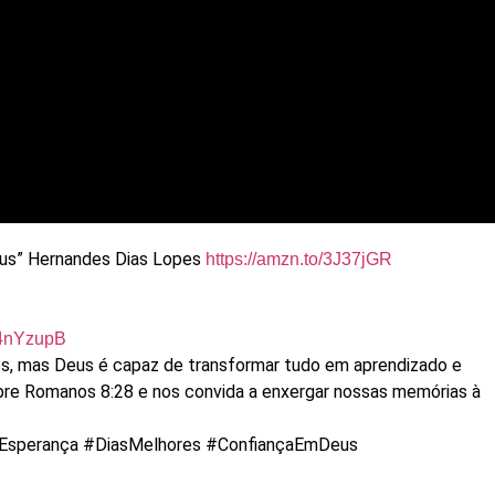
eus” Hernandes Dias Lopes
https://amzn.to/3J37jGR
o/4nYzupB
s, mas Deus é capaz de transformar tudo em aprendizado e
obre Romanos 8:28 e nos convida a enxergar nossas memórias à
Esperança #DiasMelhores #ConfiançaEmDeus