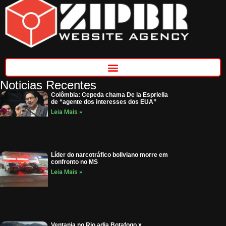
Noticias Recentes
Colômbia: Cepeda chama De la Espriella
de “agente dos interesses dos EUA”
Leia Mais »
Líder do narcotráfico boliviano morre em
confronto no MS
Leia Mais »
Ventania no Rio adia Botafogo x