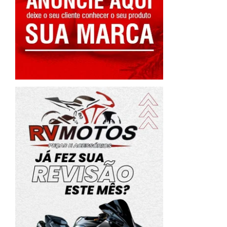
o
s
a
e
a
e
e
o
a
a
r
o