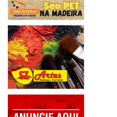
a
e
r
e
r
r
o
e