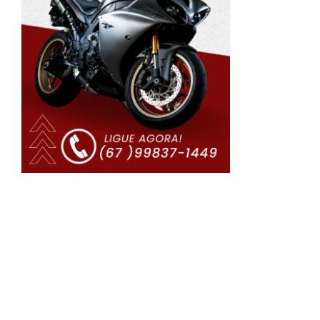
m
s
s
a
r
a
o
r
m
s