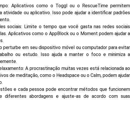
empo: Aplicativos como o Toggl ou o RescueTime permite
tividade ou aplicativo. Isso pode ajudar a identificar padrõe
ento.
des sociais: Limite o tempo que você gasta nas redes sociai
á-las. Aplicativos como o AppBlock ou o Moment podem ajudar 
s.
 perturbe em seu dispositivo móvel ou computador para evita
rabalho ou estudo. Isso ajuda a manter o foco e minimiza 
ntemente.
elaxamento: A procrastinação muitas vezes está relacionada a
ativos de meditação, como o Headspace ou o Calm, podem ajuda
o.
estões e cada pessoa pode encontrar métodos que funcione
nte diferentes abordagens e ajuste-as de acordo com sua