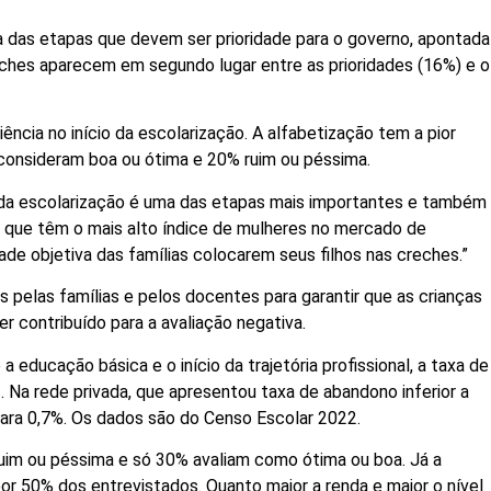
ta das etapas que devem ser prioridade para o governo, apontada
eches aparecem em segundo lugar entre as prioridades (16%) e o
ncia no início da escolarização. A alfabetização tem a pior
 consideram boa ou ótima e 20% ruim ou péssima.
o da escolarização é uma das etapas mais importantes e também
 que têm o mais alto índice de mulheres no mercado de
dade objetiva das famílias colocarem seus filhos nas creches.”
s pelas famílias e pelos docentes para garantir que as crianças
 contribuído para a avaliação negativa.
a educação básica e o início da trajetória profissional, a taxa de
 Na rede privada, que apresentou taxa de abandono inferior a
para 0,7%. Os dados são do Censo Escolar 2022.
uim ou péssima e só 30% avaliam como ótima ou boa. Já a
or 50% dos entrevistados. Quanto maior a renda e maior o nível