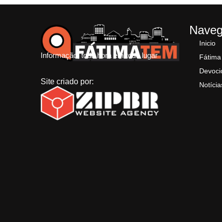
Nave
Inicio
Informação, toda hora em todo lugar
Fátima
Devoci
Site criado por:
Notícia