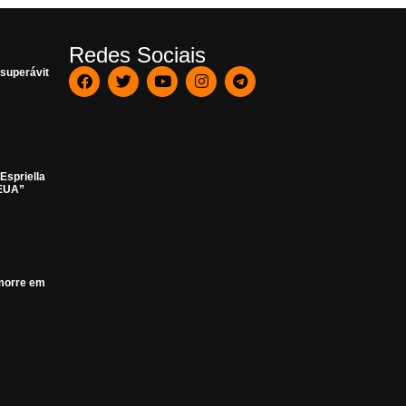
Redes Sociais
 superávit
Espriella
 EUA”
 morre em